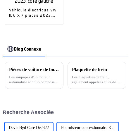
Véhicule électrique VW
ID6 X 7 places 2023,
côté gauche
Blog Connexe
Pièces de voiture de bonne qualité, soupape de moteur
Plaquette de frein
Les soupapes d'un moteur
Les plaquettes de frein,
automobile sont un composant
également appelées cuirs de
important qui contrôle le flux
frein, sont des matériaux de
de gaz entrant et sortant du
friction fixés sur le tambour ou
cylindre. On les distingue
le disque de frein qui tourne
généralement en soupapes
avec la roue. La garniture et les
d'admission et en soupapes
plaquettes de frein sont
Recherche Associée
d'échappement. Les soupapes
soumises à...
sont généralement fabriquées...
Devis Byd Care De2322
Fournisseur concessionnaire Kia