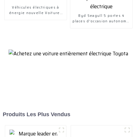
Véhicules électriques à
énergie nouvelle Voitures
Byd Seagull 5 portes 4
électriques Chuanqi Mini EV
places d'occasion autonomie
Car
de croisière 305 km EV
petite voiture 100 %
électrique
Produits Les Plus Vendus