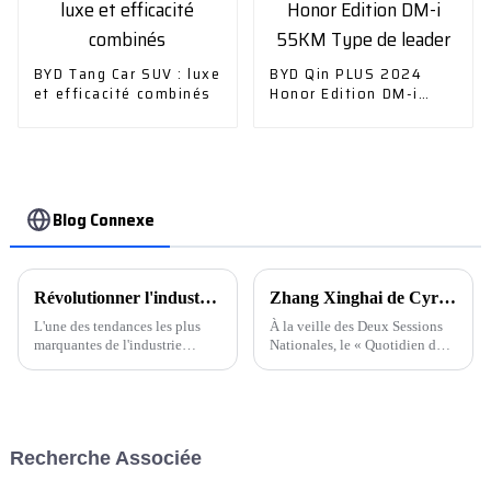
BYD Tang Car SUV : luxe
BYD Qin PLUS 2024
et efficacité combinés
Honor Edition DM-i
55KM Type de leader
Blog Connexe
Révolutionner l'industrie automobile : l'avenir est là
Zhang Xinghai de Cyrus Automobile : Les véhicules à énergie nouvelle doivent faire bon usage du « gouvernail et de la voile » de l'innovation technologique pour être de bons utilisateurs et des personnes attentionnées.
L'une des tendances les plus
À la veille des Deux Sessions
marquantes de l'industrie
Nationales, le « Quotidien du
automobile est le passage aux
Peuple » a publié un article «
véhicules électriques (VE). Les
Consolider les principaux
communiqués de presse des
avantages des véhicules à
principaux constructeurs
énergie nouvelle » signé par
automobiles soulignent leur
Zhang Xinghai, membre de ...
Recherche Associée
engagement en faveur du
développement et de la