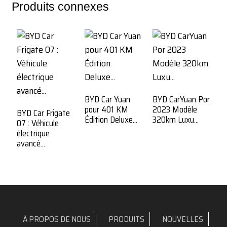
Produits connexes
BYD Car Yuan
BYD CarYuan Por
B
pour 401 KM
2023 Modèle
L
BYD Car Frigate
Édition Deluxe...
320km Luxu...
co
07 : Véhicule
électrique
avancé...
À PROPOS DE NOUS
PRODUITS
NOUVELLES