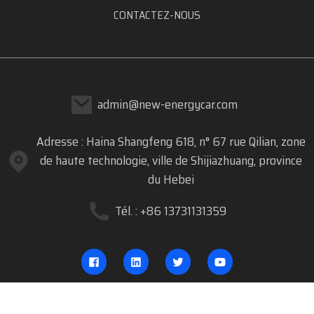
CONTACTEZ-NOUS
admin@new-energycar.com
Adresse : Haina Shangfeng 618, n° 67 rue Qilian, zone
de haute technologie, ville de Shijiazhuang, province
du Hebei
Tél. : +86 13731131359
COPYRIGHT © 2023 DREAM CAR.COM TOUS DROITS RÉSERVÉS
- PLAN DU SITE
MEILLEUR BLOG
RECHERCHE PRINCIPALE