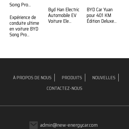
B
2
Byd Han Electric
BYD Car Yuan
Ed
Automobile EV
pour 401 KM
Expérience de
Voiture Ele...
Édition Deluxe...
conduite ultime
en voiture BYD
Song Pro...
À PROPOS DE NOUS
PRODUITS
NOUVELLES
CONTACTEZ-NOUS
admin@new-energycar.com