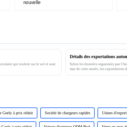
Détails des exportations auto
culaire qui roulent sur le sol et sont
Selon les données organisées par l'As
mai de cette année, les exportations
croissance stable.
 Geely à prix réduit
Société de chargeurs rapides
Usines d'export
 Geely à prix réduit
Voiture électrique ODM Byd
Vente en gros 