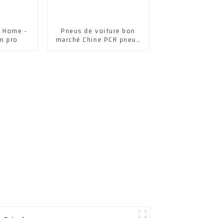
g Home -
Pneus de voiture bon
m pro
marché Chine PCR pneus
de voiture de tourisme