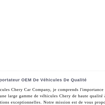
s De Nous
Produits
Nouvelles
Conta
portateur OEM De Véhicules De Qualité
icules Chery Car Company, je comprends l'importance d
ne large gamme de véhicules Chery de haute qualité à 
tions exceptionnelles. Notre mission est de vous propo