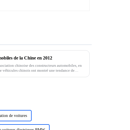
mobiles de la Chine en 2012
sociation chinoise des constructeurs automobiles, en
 de véhicules chinois ont montré une tendance de
ation de voitures
de voitures électriques BMW