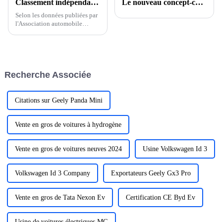
Classement indépendant des exportations en 2023 : la voiture Chery se classe deuxième, la voiture Great Wall entre dans le top trois, qui se classe premier ?
Le nouveau concept-car de Cadillac explore l'avenir des voitures de performance zéro émission en hommage au 20e anniversaire de la série V
Selon les données publiées par
l'Association automobile
chinoise, le volume des
exportations automobiles de la
Chine de janvier à novembre
2023 a atteint 4,412 millions
de véhicules, soit une
Recherche Associée
augmentation de 58 % en
glissement annuel, tandis que...
Citations sur Geely Panda Mini
Vente en gros de voitures à hydrogène
Vente en gros de voitures neuves 2024
Usine Volkswagen Id 3
Volkswagen Id 3 Company
Exportateurs Geely Gx3 Pro
Vente en gros de Tata Nexon Ev
Certification CE Byd Ev
Usine de voitures électriques MG