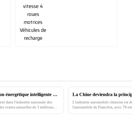
16 janvier 2024 Journée de rêve BYD. Fusion énergétique intelligente 1+1＞2
t dans l'industrie nationale des
L'industrie automobile chinoise est d
des ventes annuelles de 3 millions,
l'automobile de Francfort, avec 79 ent
e de majo...
représentation étrangère au salon.