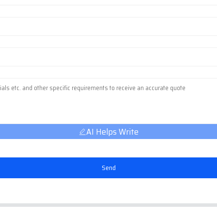
AI Helps Write
Send