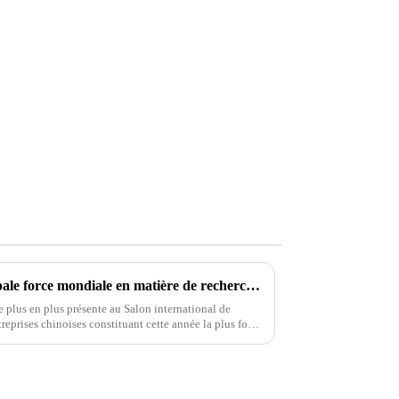
La Chine deviendra la principale force mondiale en matière de recherche et de développement de véhicules électriques
e plus en plus présente au Salon international de
reprises chinoises constituant cette année la plus forte