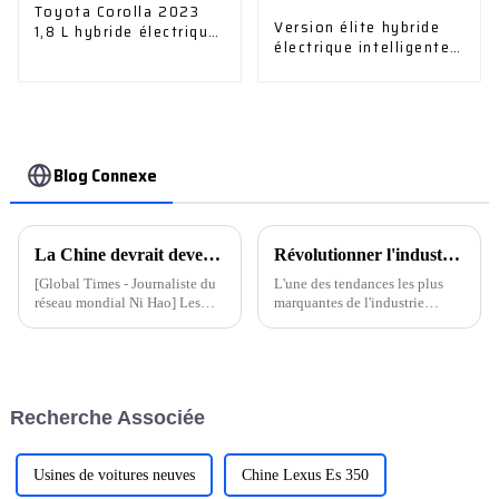
Toyota Corolla 2023
Version élite hybride
1,8 L hybride électrique
électrique intelligente
intelligente
2,5 L à double
entraînement 2023
Blog Connexe
La Chine devrait devenir le plus grand exportateur automobile au monde Ministère du Commerce : trois mesures pour escorter les voitures chinoises vers la mer
Révolutionner l'industrie automobile : l'avenir est là
[Global Times - Journaliste du
L'une des tendances les plus
réseau mondial Ni Hao] Les
marquantes de l'industrie
données montrent qu'au
automobile est le passage aux
premier trimestre de cette
véhicules électriques (VE). Les
année, les exportations
communiqués de presse des
automobiles de la Chine ont
principaux constructeurs
dépassé le Japon pour la
automobiles soulignent leur
Recherche Associée
première fois, devenant ainsi le
engagement en faveur du
plus grand exportateur
développement et de la
automobile au monde...
production de véhicules
électriques.
Usines de voitures neuves
Chine Lexus Es 350