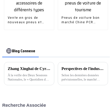
Vente en gros de
Pneus de voiture bon
nouveaux pneus et
marché Chine PCR
accessoires de
pneus de voiture de
différents types
tourisme
Blog Connexe
Zhang Xinghai de Cyrus Automobile : Les véhicules à énergie nouvelle doivent faire bon usage du « gouvernail et de la voile » de l'innovation technologique pour être de bons utilisateurs et des personnes attentionnées.
Perspectives de l'industrie automobile et des pièces détachées pour 2024
À la veille des Deux Sessions
Selon les dernières données
Nationales, le « Quotidien du
prévisionnelles, le marché
Peuple » a publié un article «
chinois des véhicules à énergie
Consolider les principaux
nouvelle continuera de croître
avantages des véhicules à
rapidement et le taux de
énergie nouvelle » signé par
pénétration devrait dépasser 47
Zhang Xinghai, membre de ...
%.
Recherche Associée