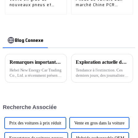
nouveaux pneus et
marché Chine PCR
accessoires de
pneus de voiture de
différents types
tourisme
Blog Connexe
Remarques importantes sur l'achat de voitures d'occasion
Exploration actuelle du marché des terminaux pour véhicules à énergies nouvelles : service volume prix multimarques, la guerre des prix n'est pas encore éteinte
Hebei New Energy Car Trading
Tendance à l'extinction. Ces
Co., Ltd. a récemment présenté
derniers jours, des journalistes
une nouvelle tuyère de sortie
ont visité plusieurs magasins
de voiture qui va révolutionner
4S de la marque de véhicules à
l'industrie automobile. Cette
énergie nouvelle dans le
tuyère innovante, développée
district de Haidian, à Pékin, et
par l'équipe de l'entreprise…
ont appris que des marques
Recherche Associée
comme Lideal, Nezha, AITO
Wenjie…
Prix ​​des voitures à prix réduit
Vente en gros dans la voiture