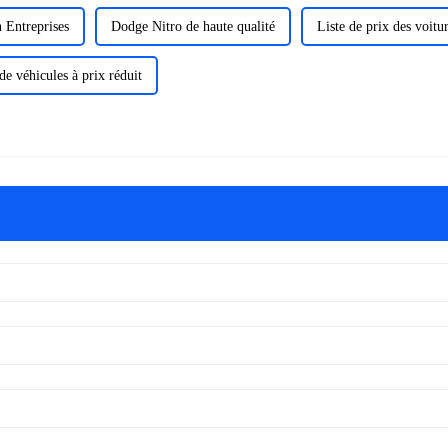
 Entreprises
Dodge Nitro de haute qualité
Liste de prix des voitu
de véhicules à prix réduit