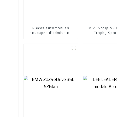
Pièces automobiles
MG5 Scorpio 2
soupapes d'admission
Trophy Sport
et d'échappement de
fleuron
moteur