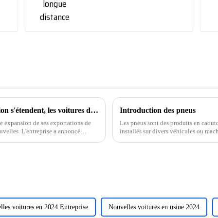
Les zones d'exportation de voitures d'occasion s'étendent, les voitures d'occasion à énergie nouvelle deviennent la « force principale ».
Introduction des pneus
e expansion de ses exportations de
Les pneus sont des produits en caoutch
uvelles. L'entreprise a annoncé
installés sur divers véhicules ou mac
lles voitures en 2024 Entreprise
Nouvelles voitures en usine 2024