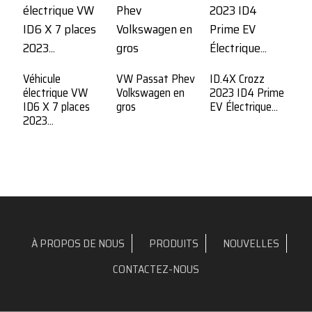
T
2
Véhicule
VW Passat Phev
ID.4X Crozz
électrique VW
Volkswagen en
2023 ID4 Prime
ID6 X 7 places
gros
EV Électrique...
2023...
À PROPOS DE NOUS
PRODUITS
NOUVELLES
CONTACTEZ-NOUS