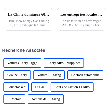
La Chine dominera 60 % des ventes mondiales de véhicules à énergie nouvelle d'ici 2024
Les entreprises locales sont prêtes à se lancer en mer et les exportations de voitures particulières franchiront la barre des 5 millions en 2024
Hebei New Energy Car Trading
Afin de faire face à cette vague,
Co., Ltd. prédit que la Chine
SAIC, BYD et le groupe Chery
dominera 60 % des ventes
ont constitué leur propre flotte
mondiales de véhicules à
de navires pour « prendre la
énergie nouvelle (NEV) d'ici
mer ». « Le cycle de
202. Les prévisions de
construction navale est long et
l'entreprise coïncident avec
n'a pas suivi le rythme…
Recherche Associée
l'accent croissant mis par la
Chine sur le développement de
nouveaux véhicules à énergie
nouvelle.
Voitures Chery Tiggo
Chery Auto Philippines
Groupe Chery
Voiture Li Xiang
Le stock automobile
Pour stocker
Li Car
Cours de l'action Li Auto
Li Motors
Actions de Li Xiang