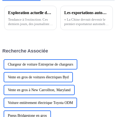
Exploration actuelle du marché des terminaux pour véhicules à énergies nouvelles : service volume prix multimarques, la guerre des prix n'est pas encore éteinte
Les exportations automobiles chinoises devraient dépasser les 5,2 millions en 2023
Tendance à l'extinction. Ces
« La Chine devrait devenir le
derniers jours, des journalistes
premier exportateur automobile
ont visité plusieurs magasins
mondial. » Récemment,
4S de la marque de véhicules à
l'industrie automobile chinoise
énergie nouvelle dans le
a attiré l'attention de nombreux
district de Haidian, à Pékin, et
médias étrangers. Ils estiment
ont appris que des marques
que ce marché…
Recherche Associée
comme Lideal, Nezha, AITO
Wenjie…
Chargeur de voiture Entreprise de chargeurs
Vente en gros de voitures électriques Byd
Vente en gros à New Carrollton, Maryland
Voiture entièrement électrique Toyota ODM
Pneus Bridgestone en gros