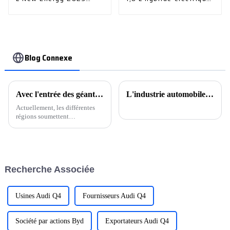
430ph eV
intelligente
Blog Connexe
Avec l'entrée des géants, une autre « nouvelle ville de tête d'énergie » est en train de naître ?
L'industrie automobile chinoise se réjouit de nouvelles opportunités de développement
Actuellement, les différentes
régions soumettent
successivement leurs « Fiches
de réponses économiques
2023 » et les modalités de
travail pour la nouvelle année
sont lancées simultanément. Il
Recherche Associée
y a quelques jours à peine,...
Usines Audi Q4
Fournisseurs Audi Q4
Société par actions Byd
Exportateurs Audi Q4