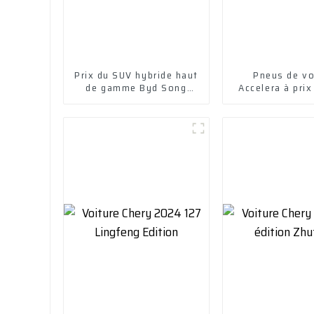
Prix ​​du SUV hybride haut
Pneus de vo
de gamme Byd Song
Accelera à prix
Plus Dm-I
en Chin