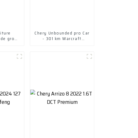
iture
Chery Unbounded pro Car
 de gros
- 301 km Warcraft
e
version 2022 - lithium
fer phosphate