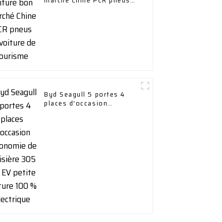
marché Chine PCR pneus
de voiture de tourisme
Byd Seagull 5 portes 4
places d'occasion
autonomie de croisière
305 km EV petite voiture
100 % électrique