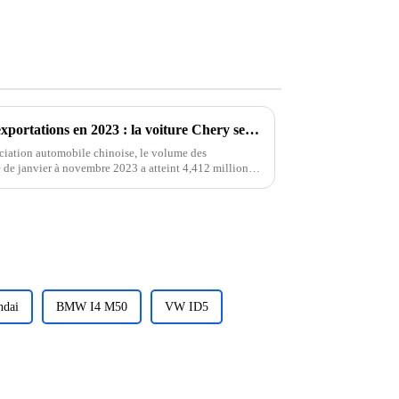
Classement indépendant des exportations en 2023 : la voiture Chery se classe deuxième, la voiture Great Wall entre dans le top trois, qui se classe premier ?
ociation automobile chinoise, le volume des
 de janvier à novembre 2023 a atteint 4,412 millions
e 58 % en glissement annuel, tandis que...
ndai
BMW I4 M50
VW ID5