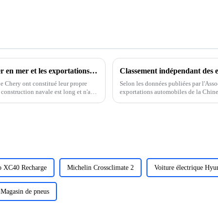
Les entreprises locales sont prêtes à se lancer en mer et les exportations de voitures particulières franchiront la barre des 5 millions en 2024
pe Chery ont constitué leur propre
Selon les données publiées par l'Ass
 construction navale est long et n'a
exportations automobiles de la Chine
de véhicules, soit une augmentation d
o XC40 Recharge
Michelin Crossclimate 2
Voiture électrique Hyu
Magasin de pneus