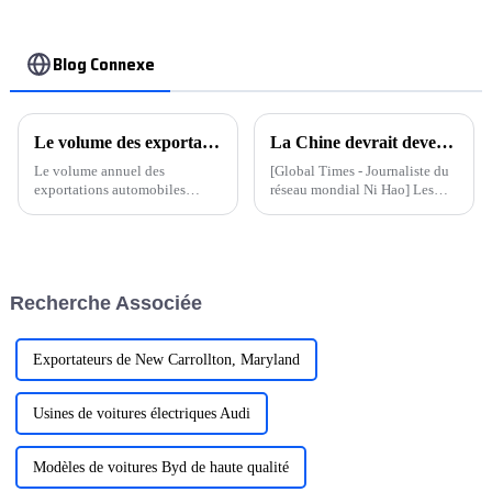
Blog Connexe
Le volume des exportations automobiles de la Chine dépasse celui du Japon pour la première fois
La Chine devrait devenir le plus grand exportateur automobile au monde Ministère du Commerce : trois mesures pour escorter les voitures chinoises vers la mer
Le volume annuel des
[Global Times - Journaliste du
exportations automobiles
réseau mondial Ni Hao] Les
chinoises a franchi une étape
données montrent qu'au
importante en dépassant celui
premier trimestre de cette
du Japon, ce qui marque la
année, les exportations
première place du pays dans
automobiles de la Chine ont
cette catégorie. Cette
dépassé le Japon pour la
Recherche Associée
performance est un progrès
première fois, devenant ainsi le
considérable…
plus grand exportateur
automobile au monde...
Exportateurs de New Carrollton, Maryland
Usines de voitures électriques Audi
Modèles de voitures Byd de haute qualité