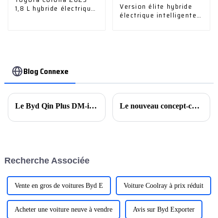
Version élite hybride
1,8 L hybride électrique
électrique intelligente
intelligente
2,5 L à double
entraînement 2023
Blog Connexe
Le Byd Qin Plus DM-i s'est récemment vendu à 7 852 unités en une seule semaine, juste derrière le Model Y de Tesla
Le nouveau concept-car de Cadillac explore l'avenir des voitures de performance zéro émission en hommage au 20e anniversaire de la série V
Recherche Associée
Vente en gros de voitures Byd E
Voiture Coolray à prix réduit
Acheter une voiture neuve à vendre
Avis sur Byd Exporter