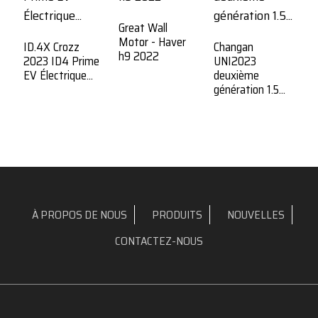
Great Wall
Motor - Haver
ID.4X Crozz
Changan
h9 2022
2023 ID4 Prime
UNI2023
C
EV Électrique...
deuxième
P
génération 1.5...
t
gé
À PROPOS DE NOUS
PRODUITS
NOUVELLES
CONTACTEZ-NOUS