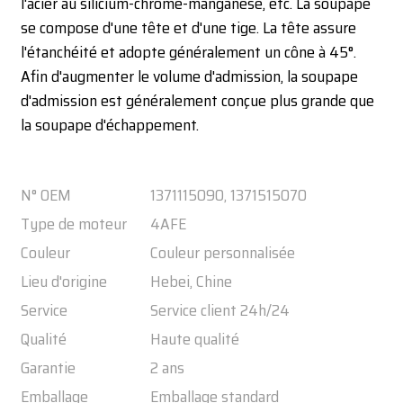
l'acier au silicium-chrome-manganèse, etc. La soupape
se compose d'une tête et d'une tige. La tête assure
l'étanchéité et adopte généralement un cône à 45°.
Afin d'augmenter le volume d'admission, la soupape
d'admission est généralement conçue plus grande que
la soupape d'échappement.
N° OEM
1371115090, 1371515070
Type de moteur
4AFE
Couleur
Couleur personnalisée
Lieu d'origine
Hebei, Chine
Service
Service client 24h/24
Qualité
Haute qualité
Garantie
2 ans
Emballage
Emballage standard