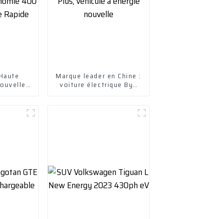
 Haute
Marque leader en Chine :
ouvelle
voiture électrique Byd
tonomie
Yuan Plus, véhicule à
Charge
énergie nouvelle