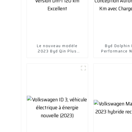
Le nouveau modèle
Byd Dolphin
2023 Byd Qin Plus
Performance N
Champion Version Dm-I
Conception Au
120 km Excellent
400 Km avec 
Rapide