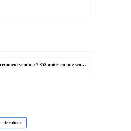
Le Byd Qin Plus DM-i s'est récemment vendu à 7 852 unités en une seule semaine, juste derrière le Model Y de Tesla
on de voitures