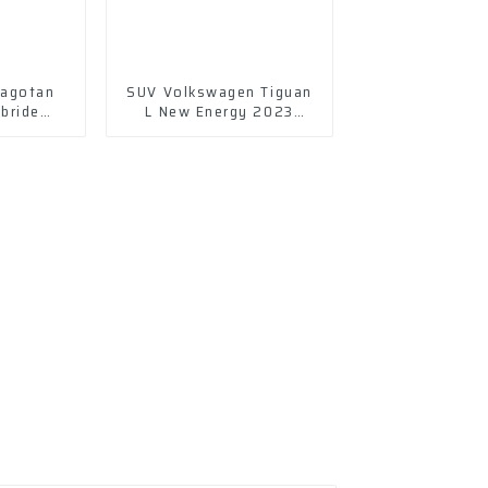
agotan
SUV Volkswagen Tiguan
bride
L New Energy 2023
ble
430ph eV