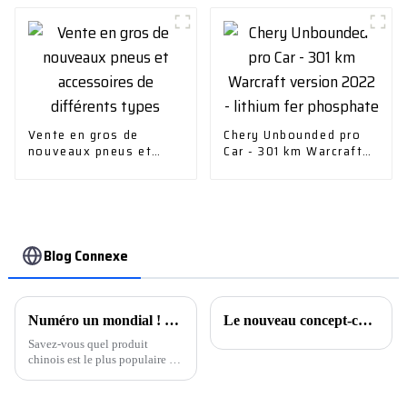
expérience de conduite
Vente en gros de
Chery Unbounded pro
nouveaux pneus et
Car - 301 km Warcraft
accessoires de
version 2022 - lithium
différents types
fer phosphate
Blog Connexe
Numéro un mondial ! Les exportations automobiles chinoises remportent la victoire.
Le nouveau concept-car de Cadillac explore l'avenir des voitures de performance zéro émission en hommage au 20e anniversaire de la série V
Savez-vous quel produit
chinois est le plus populaire en
Russie actuellement ? Ce sont
les voitures. Dahua, qui
importe parallèlement des