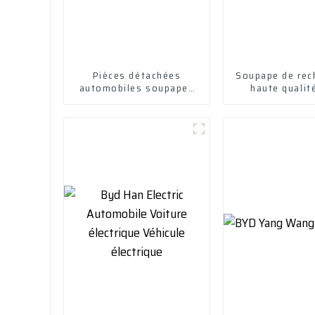
Pièces détachées
Soupape de rec
automobiles soupapes
haute qualit
d'admission et
Toyota Aygo
d'échappement