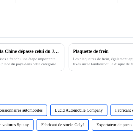
Le volume des exportations automobiles de la Chine dépasse celui du Japon pour la première fois
Plaquette de frein
ses a franchi une étape importante
Les plaquettes de frein, également app
 place du pays dans cette catégorie.
fixés sur le tambour ou le disque de fr
plaquettes de frein sont soumises à...
cessionnaires automobiles
Lucid Automobile Company
Fabricant 
e voitures Spinny
Fabricant de stocks Gelyf
Exportateur de pneus