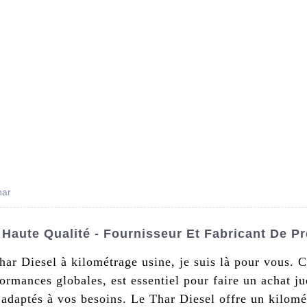
s De Nous
Produits
Nouvelles
Conta
har
Haute Qualité - Fournisseur Et Fabricant De P
har Diesel à kilométrage usine, je suis là pour vous. 
rmances globales, est essentiel pour faire un achat jud
t adaptés à vos besoins. Le Thar Diesel offre un kilom