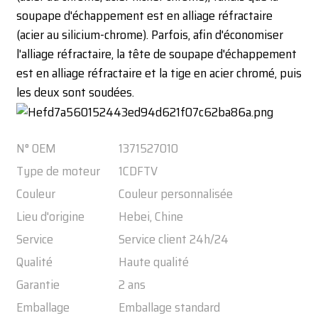
soupape d'échappement est en alliage réfractaire
(acier au silicium-chrome). Parfois, afin d'économiser
l'alliage réfractaire, la tête de soupape d'échappement
est en alliage réfractaire et la tige en acier chromé, puis
les deux sont soudées.
N° OEM
1371527010
Type de moteur
1CDFTV
Couleur
Couleur personnalisée
Lieu d'origine
Hebei, Chine
Service
Service client 24h/24
Qualité
Haute qualité
Garantie
2 ans
Emballage
Emballage standard