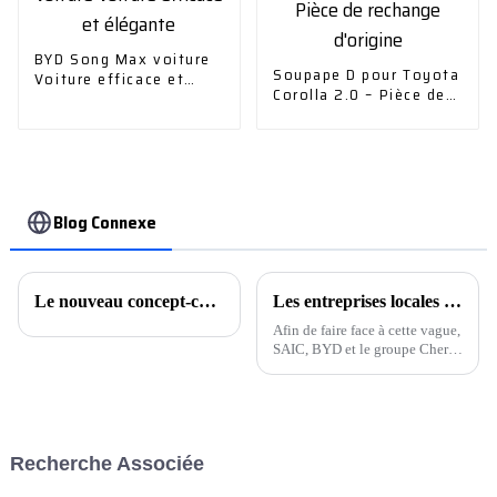
BYD Song Max voiture
Soupape D pour Toyota
Voiture efficace et
Corolla 2.0 – Pièce de
élégante
rechange d'origine
Blog Connexe
Le nouveau concept-car de Cadillac explore l'avenir des voitures de performance zéro émission en hommage au 20e anniversaire de la série V
Les entreprises locales sont prêtes à se lancer en mer et les exportations de voitures particulières franchiront la barre des 5 millions en 2024
Afin de faire face à cette vague,
SAIC, BYD et le groupe Chery
ont constitué leur propre flotte
de navires pour « prendre la
mer ». « Le cycle de
construction navale est long et
n'a pas suivi le rythme…
Recherche Associée