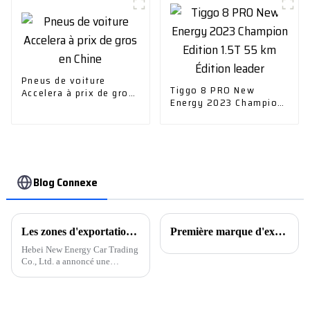
Pneus de voiture
Tiggo 8 PRO New
Accelera à prix de gros
Energy 2023 Champion
en Chine
Edition 1.5T 55 km
Édition leader
Blog Connexe
Les zones d'exportation de voitures d'occasion s'étendent, les voitures d'occasion à énergie nouvelle deviennent la « force principale ».
Première marque d'exportation chinoise ! Mg a vendu 840 000 unités en 2023, dont près de la moitié dans les pays développés.
Hebei New Energy Car Trading
Co., Ltd. a annoncé une
expansion de ses exportations
de véhicules d'occasion, en
particulier ceux à énergies
nouvelles. L'entreprise a