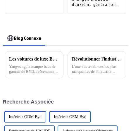
deuxième génération
1.5T modèle exclusif et
modèle phare
Blog Connexe
Les voitures de luxe BYD U8 sont prêtes à sortir de la chaîne de production
Révolutionner l'industrie automobile : l'avenir est là
Yangwang, la marque haut de
L'une des tendances les plus
gamme de BYD, a récemment
marquantes de l'industrie
ouvert son premier magasin
automobile est le passage aux
national à Shanghai, marquant
véhicules électriques (VE). Les
une avancée significative pour
communiqués de presse des
l'entreprise. Situé dans le
principaux constructeurs
quartier emblématique du
automobiles soulignent leur
Recherche Associée
Bund, le magasin s'étend sur
engagement en faveur du
une superficie de 1 000 m².
développement et de la
production de véhicules
électriques.
Intérieur ODM Byd
Intérieur OEM Byd