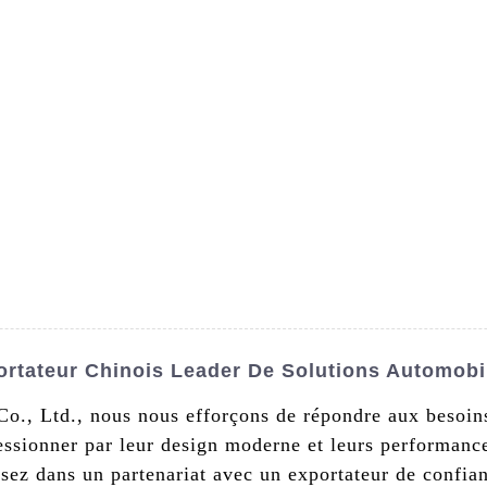
s De Nous
Produits
Nouvelles
Conta
ortateur Chinois Leader De Solutions Automobi
., Ltd., nous nous efforçons de répondre aux besoin
sionner par leur design moderne et leurs performances
issez dans un partenariat avec un exportateur de confian