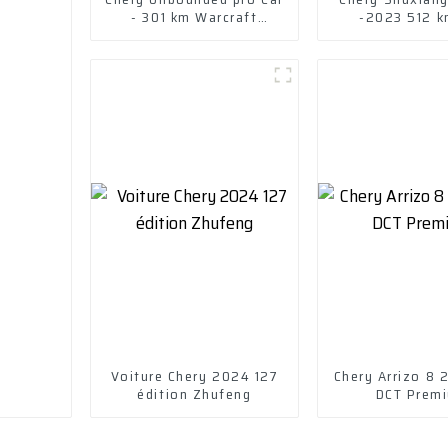
- 301 km Warcraft
-2023 512 k
version 2022 - lithium
fer phosphate
Voiture Chery 2024 127
Chery Arrizo 8 
édition Zhufeng
DCT Prem