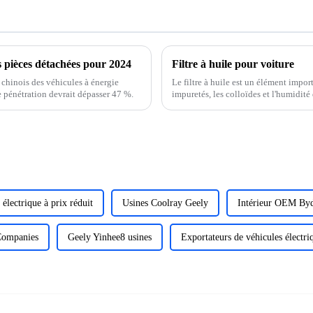
es pièces détachées pour 2024
Filtre à huile pour voiture
 chinois des véhicules à énergie
Le filtre à huile est un élément importa
e pénétration devrait dépasser 47 %.
impuretés, les colloïdes et l'humidité 
électrique à prix réduit
Usines Coolray Geely
Intérieur OEM Byd
Companies
Geely Yinhee8 usines
Exportateurs de véhicules électri