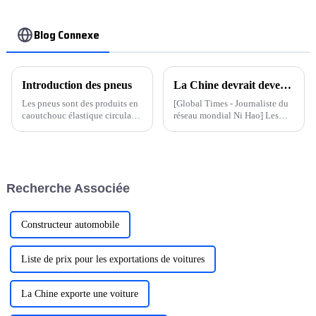
Blog Connexe
Introduction des pneus
La Chine devrait devenir le plus grand exportateur automobile au monde Ministère du Commerce : trois mesures pour escorter les voitures chinoises vers la mer
Les pneus sont des produits en
[Global Times - Journaliste du
caoutchouc élastique circulaire
réseau mondial Ni Hao] Les
qui roulent sur le sol et sont
données montrent qu'au
installés sur divers véhicules
premier trimestre de cette
ou machines.
année, les exportations
automobiles de la Chine ont
dépassé le Japon pour la
Recherche Associée
première fois, devenant ainsi le
plus grand exportateur
automobile au monde...
Constructeur automobile
Liste de prix pour les exportations de voitures
La Chine exporte une voiture