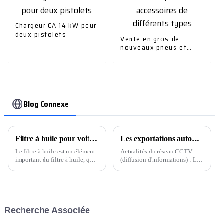
Chargeur CA 14 kW pour
deux pistolets
Vente en gros de
nouveaux pneus et
accessoires de
différents types
Blog Connexe
Filtre à huile pour voiture
Les exportations automobiles ont continué à bien se comporter au cours des deux premiers mois, avec une croissance annuelle de plus de 30 %
Le filtre à huile est un élément
Actualités du réseau CCTV
important du filtre à huile, qui
(diffusion d'informations) : Les
est utilisé pour filtrer les
dernières données publiées par
impuretés, les colloïdes et
l'Association chinoise des
l'humidité dans l'huile et garder
constructeurs automobiles
l'huile propre.
montrent que depuis le début
de cette année, les exportations
Recherche Associée
automobiles chinoises ont
con...