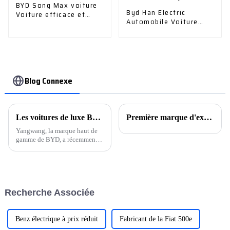
BYD Song Max voiture
Byd Han Electric
Voiture efficace et
Automobile Voiture
élégante
électrique Véhicule
électrique
Blog Connexe
Les voitures de luxe BYD U8 sont prêtes à sortir de la chaîne de production
Première marque d'exportation chinoise ! Mg a vendu 840 000 unités en 2023, dont près de la moitié dans les pays développés.
Yangwang, la marque haut de
gamme de BYD, a récemment
ouvert son premier magasin
national à Shanghai, marquant
une avancée significative pour
l'entreprise. Situé dans le
quartier emblématique du
Recherche Associée
Bund, le magasin s'étend sur
une superficie de 1 000 m².
Benz électrique à prix réduit
Fabricant de la Fiat 500e