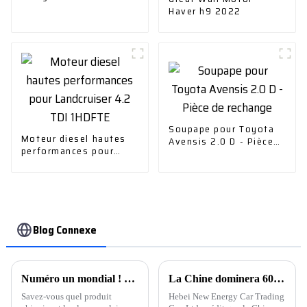
Haver h9 2022
Soupape pour Toyota
Moteur diesel hautes
Avensis 2.0 D - Pièce
performances pour
de rechange
Landcruiser 4.2 TDI
1HDFTE
Blog Connexe
Numéro un mondial ! Les exportations automobiles chinoises remportent la victoire.
La Chine dominera 60 % des ventes mondiales de véhicules à énergie nouvelle d'ici 2024
Savez-vous quel produit
Hebei New Energy Car Trading