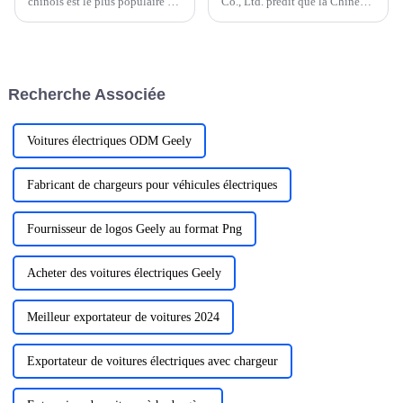
chinois est le plus populaire en
Co., Ltd. prédit que la Chine
Russie actuellement ? Ce sont
dominera 60 % des ventes
les voitures. Dahua, qui
mondiales de véhicules à
importe parallèlement des
énergie nouvelle (NEV) d'ici
voitures depuis plus de dix ans
202. Les prévisions de
et a vendu des voitures
l'entreprise coïncident avec
Recherche Associée
étrangères…
l'accent croissant mis par la
Chine sur le développement de
nouveaux véhicules à énergie
nouvelle.
Voitures électriques ODM Geely
Fabricant de chargeurs pour véhicules électriques
Fournisseur de logos Geely au format Png
Acheter des voitures électriques Geely
Meilleur exportateur de voitures 2024
Exportateur de voitures électriques avec chargeur