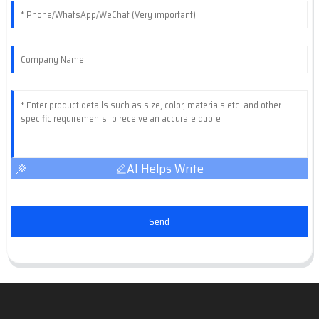
AI Helps Write
Send